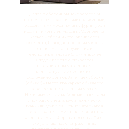
Далее в сборочном цехе заготовки
встречаются с различными подъемными,
раздвижными механизмами, фурнитурой
и другими комплектующими. Собирается
каркас мебели, и устанавливаются
элементы, благодаря которым мебель
станет мягче – пружинные и
пенополиуретановые блоки и прочее.
Следом все это оклеивается
изоляционным материалом,
препятствующим смещению и
скольжению обивки. Затем цех сборки
(обивки) – место, где каркас обивается
заранее подготовленным чехлом.
Невидимые части мебели мы защищаем
с помощью специальной технической
ткани или других защитных материалов.
На заключительном этапе проводится
окончательная сборка и подгонка. Тогда
же устанавливаются различные