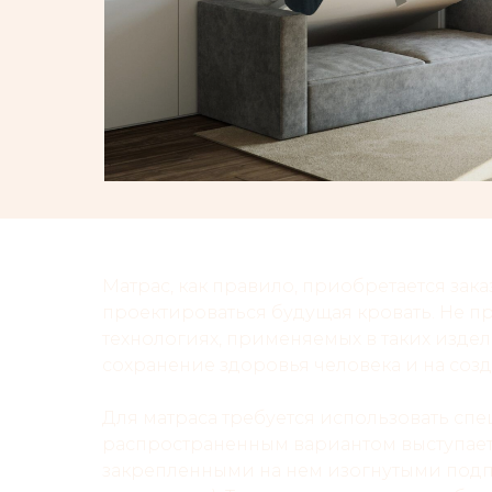
Матрас, как правило, приобретается зак
проектироваться будущая кровать. Не пр
технологиях, применяемых в таких изде
сохранение здоровья человека и на созд
Для матраса требуется использовать сп
распространенным вариантом выступает
закрепленными на нем изогнутыми под