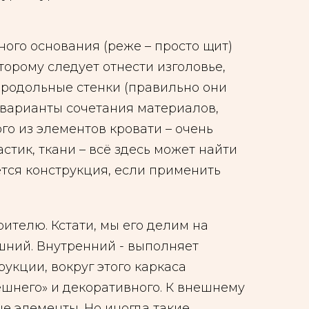
ного основания (реже – просто щит)
оторому следует отнести изголовье,
продольные стенки (правильно они
 варианты сочетания материалов,
о из элементов кровати – очень
стик, ткани – всё здесь может найти
ется конструкция, если применить
зрителю. Кстати, мы его делим на
ешний. Внутренний - выполняет
укции, вокруг этого каркаса
ешнего» и декоративного. К внешнему
ые элементы. Но иногда такие