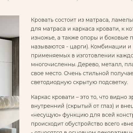
Кровать состоит из матраса, ламель
для матраса и каркаса кровати, к к
изножье, а также опоры и боковые 
называются - царги). Комбинации и
применяемых в изготовлении каждог
многочисленны. Дерево, металл, пла
свое место. Очень стильной получа
светодиодную скрытую подсветку.
Каркас кровати – это то, что видно 
внутренний (скрытый от глаз) и вн
«несущую» функцию для всей констр
происходит обустройство всего «вн
- относятся в основном декоративн