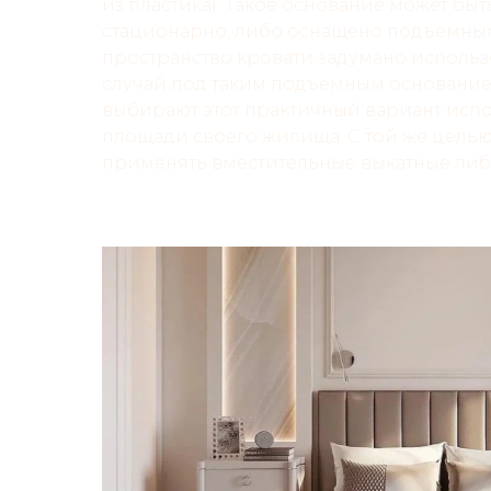
из пластика). Такое основание может бы
стационарно, либо оснащено подъемным
пространство кровати задумано использо
случай под таким подъемным основание
выбирают этот практичный вариант исп
площади своего жилища. С той же цель
применять вместительные выкатные ли