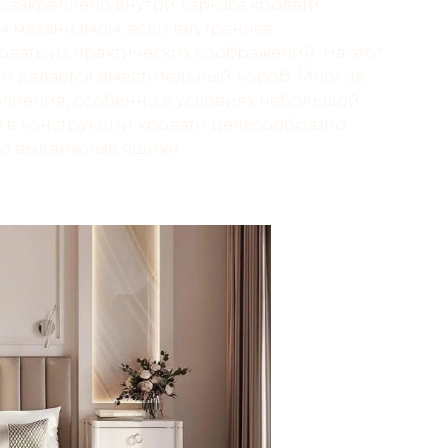
ть закреплено внутри каркаса кровати
 механизмом, если внутреннее
вать из практических соображений. На этот
м делается вместительный короб. Многие
олнения, особенно в условиях небольшой
ю в конструкции кровати целесообразно
бо выдвижные ящики.