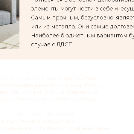
элементы могут нести в себе «несу
Самым прочным, безусловно, являе
или из металла. Они самые долгове
Наиболее бюджетным вариантом бу
случае с ЛДСП.
азчиком заранее. Под его размер будет
енебрегайте качеством матраса. Речь о
лиях. Они должны быть направлены на
ание условий для качественного сна.
ециальное основание. Самым
 металлическое основание с
пружиненными ламелями из дерева (реже